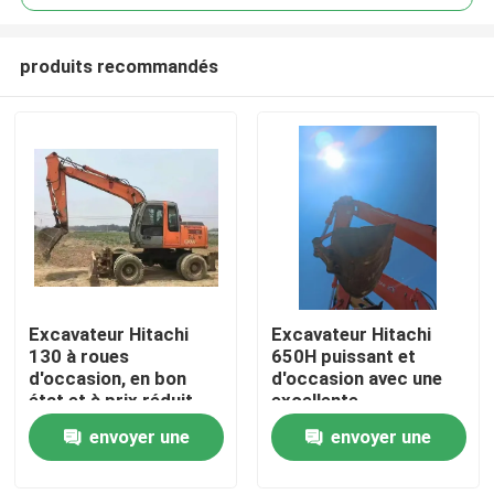
produits recommandés
Excavateur Hitachi
Excavateur Hitachi
À la maison
130 à roues
650H puissant et
d'occasion, en bon
d'occasion avec une
état et à prix réduit
excellente
Produits
performance
envoyer une
envoyer une
demande
demande
Vidéos