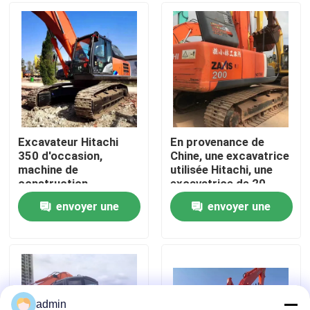
À propos de nous
Visite de l'usine
Contrôle de la qualité
Excavateur Hitachi
En provenance de
350 d'occasion,
Chine, une excavatrice
machine de
utilisée Hitachi, une
Nous contacter
construction
excavatrice de 20
d'occasion
tonnes
envoyer une
envoyer une
Demandez un devis
demande
demande
Machines de construction de routes
Machines de construction utilisées
admin