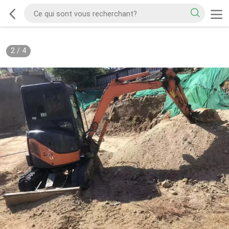
2
/
4