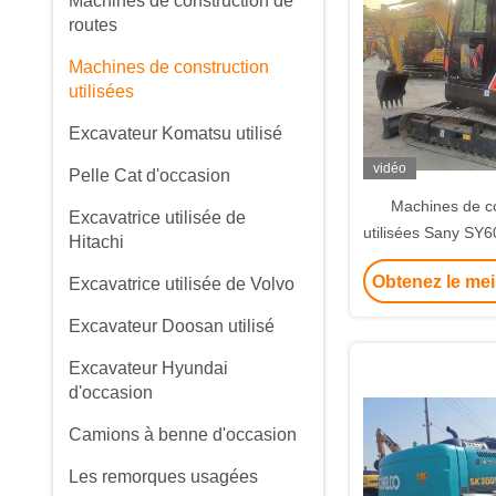
Machines de construction de
routes
Machines de construction
utilisées
Excavateur Komatsu utilisé
vidéo
Pelle Cat d'occasion
Machines de co
Excavatrice utilisée de
utilisées Sany SY6
Hitachi
à chenille 
Obtenez le mei
Excavatrice utilisée de Volvo
Excavateur Doosan utilisé
Excavateur Hyundai
d'occasion
Camions à benne d'occasion
Les remorques usagées