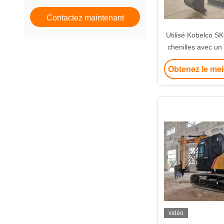
Contactez maintenant
Utilisé Kobelco SK
chenilles avec un 
6000 kg, un mo
Obtenez le mei
4TNV94L-PLY et u
godet de 
vidéo