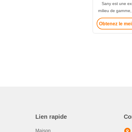
Sany est une ex
milieu de gamme, 
en bon é
Obtenez le mei
Lien rapide
Co
Maison