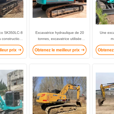
lco SK350LC-8
Excavatrice hydraulique de 20
Une exca
a construction
tonnes, excavatrice utilisée
m
re
Kobelco 200 pour la construction
lleur prix
Obtenez le meilleur prix
Obtenez 
de routes