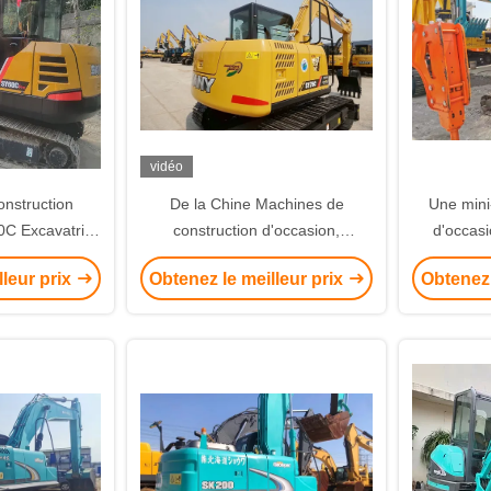
vidéo
nstruction
De la Chine Machines de
Une mini
0C Excavatrice
construction d'occasion,
d'occasi
6 tonnes
excavatrice Sany 75 utilisée
lleur prix
Obtenez le meilleur prix
Obtenez 