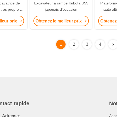
cavatrice de
Excavateur à rampe Kubota U55
Plateforme
très propre et
japonais d'occasion
haute alti
tat.
construct
lleur prix
Obtenez le meilleur prix
Obtenez 
travaux su
1
2
3
4
ntact rapide
Not
Adresse:
Abon