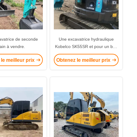
vatrice de seconde
Une excavatrice hydraulique
ain à vendre.
Kobelco SK55SR et pour un bon
prix
le meilleur prix
Obtenez le meilleur prix