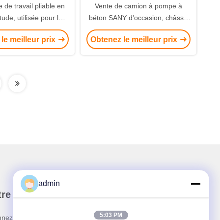
 de travail pliable en
Vente de camion à pompe à
tude, utilisée pour la
béton SANY d'occasion, châssis
ion intérieure et les
Mercedes Benz
le meilleur prix
Obtenez le meilleur prix
r les murs extérieurs
admin
re newsletter
5:03 PM
nez-vous à notre newsletter pour des réductions et