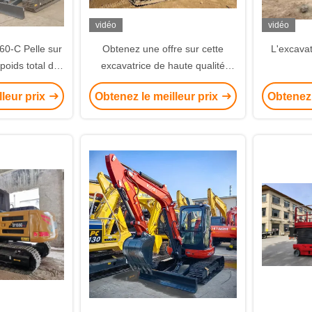
vidéo
vidéo
60-C Pelle sur
Obtenez une offre sur cette
L'excava
poids total de
excavatrice de haute qualité
teur Yanmar
disponible maintenant
lleur prix
Obtenez le meilleur prix
Obtenez 
ne capacité de
0,3 m³