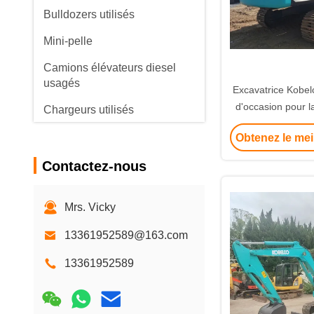
Bulldozers utilisés
Mini-pelle
Camions élévateurs diesel
usagés
Excavatrice Kobe
d'occasion pour l
Chargeurs utilisés
routiè
Grues de camions
Obtenez le mei
d'occasion
Contactez-nous
Camion utilisé de mélangeur
Classeur de routes utilisé
Mrs. Vicky
Rouleaux routiers usagés
13361952589@163.com
Chargeur de remorque
13361952589
Véhicules chinois à énergie
nouvelle