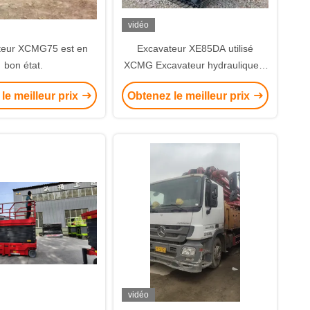
vidéo
teur XCMG75 est en
Excavateur XE85DA utilisé
bon état.
XCMG Excavateur hydraulique à
rampe de 8 tonnes
le meilleur prix
Obtenez le meilleur prix
vidéo