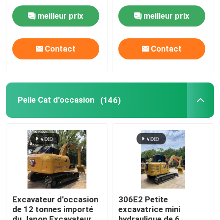
hydrauliques à rampe
de 13 tonnes
meilleur prix
meilleur prix
Les remorques usagées
Contact
Contact
Bulldozers utilisés
Mini-pelle
Pelle Cat d'occasion
(146)
Camions élévateurs diesel usagés
Chargeurs utilisés
Grues de camions d'occasion
Excavateur d'occasion
306E2 Petite
de 12 tonnes importé
excavatrice mini
Camion utilisé de mélangeur
du Japon Excavateur
hydraulique de 6