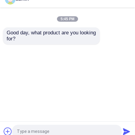
Excavator facile à
qualité et à un prix
utiliser 6000KG
abordable
5:45 PM
meilleur prix
meilleur prix
Good day, what product are you looking 
for?
Contact
Contact
Regardez plus
Aperçu
Au sujet de nous
Contactez-nous
Desktop Site
Plan du site
politique de confidentialité
Qualité
Machines de construction de routes
Usine De Chine.Copyright © 2026 Shanghai