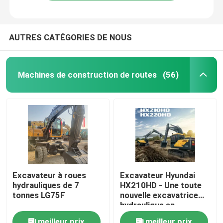
AUTRES CATÉGORIES DE NOUS
Machines de construction de routes
(56)
À la maison
Excavateur à roues
Excavateur Hyundai
hydrauliques de 7
HX210HD - Une toute
Produits
tonnes LG75F
nouvelle excavatrice
hydraulique en
provenance de Chine
Vidéos
meilleur prix
meilleur prix