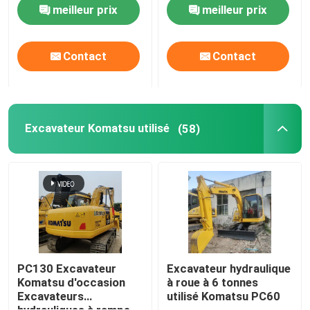
tonnes
utilisée
meilleur prix
meilleur prix
Excavateur Komatsu utilisé
Contact
Contact
Pelle Cat d'occasion
Excavatrice utilisée de Hitachi
Excavateur Komatsu utilisé
(58)
Excavatrice utilisée de Volvo
Excavateur Doosan utilisé
Excavateur Hyundai d'occasion
PC130 Excavateur
Excavateur hydraulique
Komatsu d'occasion
à roue à 6 tonnes
Excavateurs
utilisé Komatsu PC60
Camions à benne d'occasion