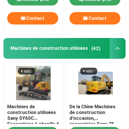
À propos de nous
Contact
Contact
Visite de l'usine
Machines de construction utilisées
(42)
Contrôle de la qualité
Nous contacter
Demandez un devis
Machines de
De la Chine Machines
Machines de construction de routes
construction utilisées
de construction
Sany SY60C
d'occasion,
Excavatrice à chenille 6
excavatrice Sany 75
Machines de construction utilisées