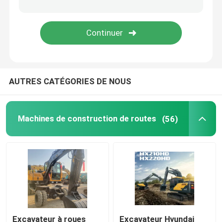
Les remorques usagées
Bulldozers utilisés
AUTRES CATÉGORIES DE NOUS
Mini-pelle
Camions élévateurs diesel usagés
Machines de construction de routes
(56)
Chargeurs utilisés
Grues de camions d'occasion
Camion utilisé de mélangeur
Excavateur à roues
Excavateur Hyundai