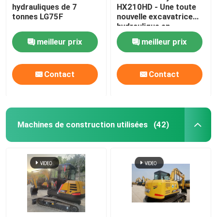
hydrauliques de 7
HX210HD - Une toute
tonnes LG75F
nouvelle excavatrice
Classeur de routes utilisé
hydraulique en
provenance de Chine
meilleur prix
meilleur prix
Rouleaux routiers usagés
Contact
Contact
Chargeur de remorque
Véhicules chinois à énergie nouvelle
Machines de construction utilisées
(42)