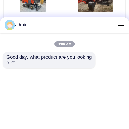
ZX60 Hydraulique
La pelle usinée Hitachi
utilisée Hitachi
ZX50U est de bonne
admin
Excavator facile à
qualité et à un prix
utiliser 6000KG
abordable
9:08 AM
meilleur prix
meilleur prix
Good day, what product are you looking 
for?
Contact
Contact
Regardez plus
Aperçu
Au sujet de nous
Contactez-nous
Desktop Site
Plan du site
politique de confidentialité