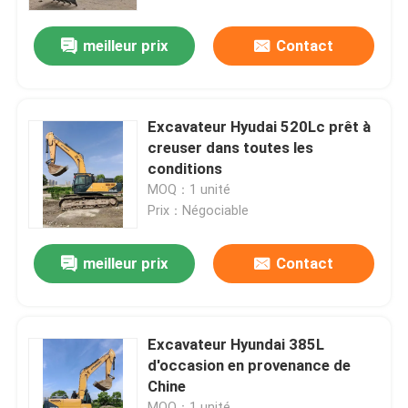
meilleur prix
Contact
À propos de nous
Visite de l'usine
Excavateur Hyudai 520Lc prêt à
creuser dans toutes les
Contrôle de la qualité
conditions
MOQ：1 unité
Prix：Négociable
Nous contacter
meilleur prix
Contact
Demandez un devis
Machines de construction de routes
Excavateur Hyundai 385L
d'occasion en provenance de
Chine
Machines de construction utilisées
MOQ：1 unité