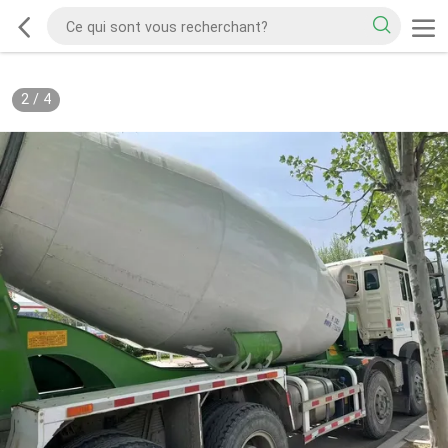
2
/
4