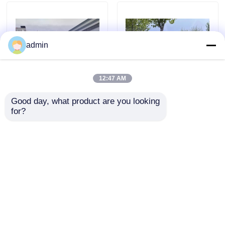
À propos de nous
admin
Visite de l'usine
12:47 AM
Contrôle de la qualité
Good day, what product are you looking 
Chinois de seconde
Camion de mélangeur
for?
main SHACMAN
d'occasion Industrie
camion mélangeur de
lourde Camion de
Nous contacter
béton
mélange et de
transport de béton
envoyer une
envoyer une
Demandez un devis
demande
demande
Machines de construction de routes
Aperçu
Au sujet de nous
Contactez-nous
Desktop Site
Plan du site
politique de confidentialité
Machines de construction utilisées