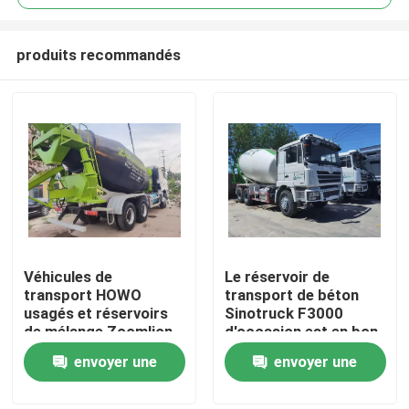
produits recommandés
Véhicules de
Le réservoir de
À la maison
transport HOWO
transport de béton
usagés et réservoirs
Sinotruck F3000
de mélange Zoomlion
d'occasion est en bon
Produits
usagés
état.
envoyer une
envoyer une
demande
demande
Vidéos