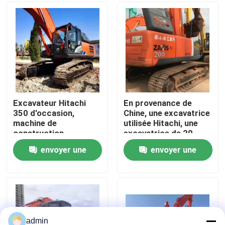
À propos de nous
Visite de l'usine
Contrôle de la qualité
Excavateur Hitachi
En provenance de
350 d'occasion,
Chine, une excavatrice
machine de
utilisée Hitachi, une
Nous contacter
construction
excavatrice de 20
d'occasion
tonnes
envoyer une
envoyer une
Demandez un devis
demande
demande
Machines de construction de routes
Machines de construction utilisées
admin