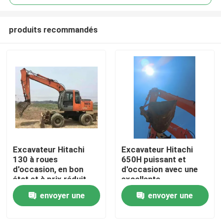
produits recommandés
Excavateur Hitachi
Excavateur Hitachi
À la maison
130 à roues
650H puissant et
d'occasion, en bon
d'occasion avec une
état et à prix réduit
excellente
Produits
performance
envoyer une
envoyer une
demande
demande
Vidéos