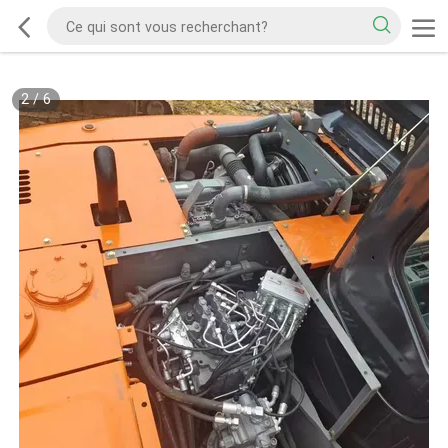
2
/
6