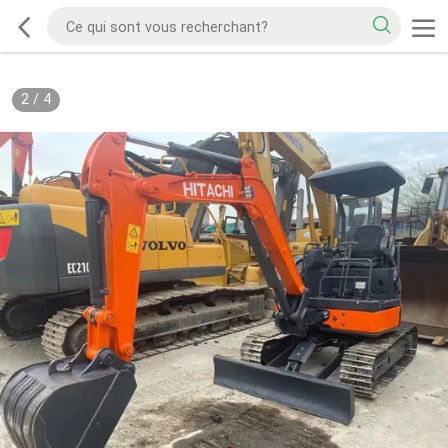
2
/
4