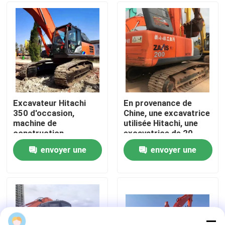
À propos de nous
Visite de l'usine
Contrôle de la qualité
Excavateur Hitachi
En provenance de
350 d'occasion,
Chine, une excavatrice
machine de
utilisée Hitachi, une
Nous contacter
construction
excavatrice de 20
d'occasion
tonnes
envoyer une
envoyer une
Demandez un devis
demande
demande
Machines de construction de routes
Machines de construction utilisées
admin