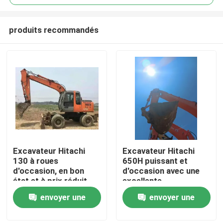
produits recommandés
Excavateur Hitachi
Excavateur Hitachi
À la maison
130 à roues
650H puissant et
d'occasion, en bon
d'occasion avec une
état et à prix réduit
excellente
Produits
performance
envoyer une
envoyer une
demande
demande
Vidéos