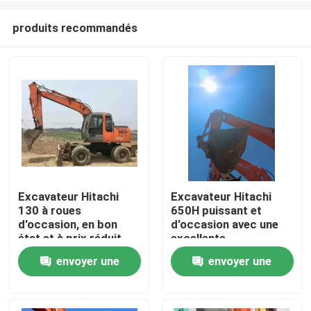
produits recommandés
Excavateur Hitachi
Excavateur Hitachi
130 à roues
650H puissant et
À la maison
d'occasion, en bon
d'occasion avec une
état et à prix réduit
excellente
performance
envoyer une
envoyer une
Produits
demande
demande
Vidéos