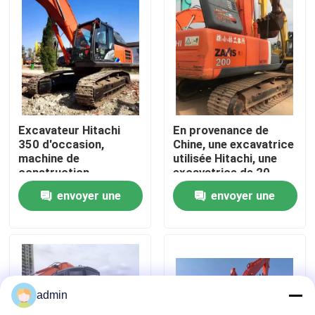
À propos de nous
Visite de l'usine
Contrôle de la qualité
Excavateur Hitachi
En provenance de
350 d'occasion,
Chine, une excavatrice
machine de
utilisée Hitachi, une
construction
excavatrice de 20
Nous contacter
d'occasion
tonnes
envoyer une
envoyer une
Demandez un devis
demande
demande
Machines de construction de routes
admin
Machines de construction utilisées