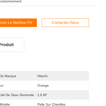
ovisionnement:
nez Le Meilleur Prix
Contactez-Nous
Produit
De Marque
Hitachi
ur:
Orange
ité De Seau Nominale:
1,6 M³
Mobile:
Pelle Sur Chenilles