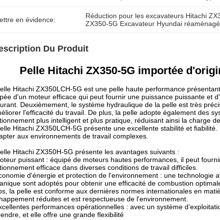
Réduction pour les excavateurs Hitachi Z
ettre en évidence:
ZX350-5G Excavateur Hyundai réaménag
escription Du Produit
Pelle Hitachi ZX350-5G importée d'origi
elle Hitachi ZX350LCH-5G est une pelle haute performance présentant
pée d'un moteur efficace qui peut fournir une puissance puissante et
urant. Deuxièmement, le système hydraulique de la pelle est très précis
éliorer l'efficacité du travail. De plus, la pelle adopte également des 
tionnement plus intelligent et plus pratique, réduisant ainsi la charge d
elle Hitachi ZX350LCH-5G présente une excellente stabilité et fiabilité.
apter aux environnements de travail complexes.
elle Hitachi ZX350H-5G présente les avantages suivants :
oteur puissant : équipé de moteurs hautes performances, il peut fourni
tionnement efficace dans diverses conditions de travail difficiles.
conomie d'énergie et protection de l'environnement : une technologie a
nique sont adoptés pour obtenir une efficacité de combustion optima
s, la pelle est conforme aux dernières normes internationales en mati
happement réduites et est respectueuse de l'environnement.
xcellentes performances opérationnelles : avec un système d’exploitation 
endre, et elle offre une grande flexibilité