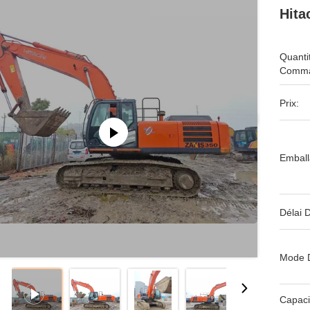
Hita
Quanti
Comma
Prix:
Emball
Délai D
Mode 
Capaci