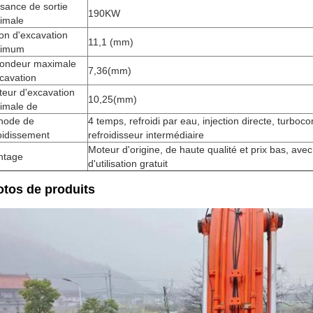
sance de sortie
190KW
imale
on d'excavation
11,1 (mm)
imum
fondeur maximale
7,36(mm)
cavation
eur d'excavation
10,25(mm)
imale de
hode de
4 temps, refroidi par eau, injection directe, turbo
oidissement
refroidisseur intermédiaire
Moteur d'origine, de haute qualité et prix bas, ave
ntage
d'utilisation gratuit
tos de produits