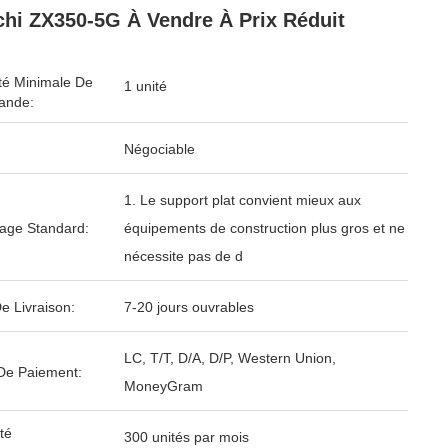
chi ZX350-5G À Vendre À Prix Réduit
té Minimale De
1 unité
nde:
Négociable
1. Le support plat convient mieux aux
age Standard:
équipements de construction plus gros et ne
nécessite pas de d
e Livraison:
7-20 jours ouvrables
LC, T/T, D/A, D/P, Western Union,
De Paiement:
MoneyGram
té
300 unités par mois