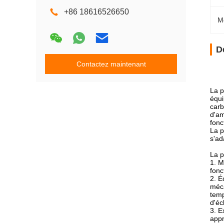
+86 18616526650
M
D
Contactez maintenant
La p
équi
carb
d'am
fonc
La p
s'ad
La p
1. M
fonc
2. É
méca
temp
d'éc
3. E
appr