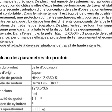
ormance et précision. De plus, il est équipé de systèmes hydrauliques a
onception du châssis offre d'excellentes performances de travail et stabi
orte sécurité : adoption d'une conception de salle d'observation entiè
et confortable ; Dans le même temps, il est équipé de divers dispositifs 
ersement, une protection contre les surcharges, etc., pour assurer la 
ntretien pratique : La disposition des différents composants de la pelle 
ations d'entretien et de réparation. De plus, l'entreprise fournit un su
ange pour garantir la fiabilité et la disponibilité des équipements.
ivialité. Dans l’ensemble, la pelle Hitachi ZX350H-5G possède de soli
sance, performances efficaces, protection de l'environnement et économi
ntenance
ique et adapté à diverses situations de travail de haute intensité.
leau des paramètres du produit
 du produit
pelle d'occasion
 d'origine
Japon
èle de produit
Hitachi ZX350-5
èle de moteur
Isuzu GH-6HK1X
12*3.5*3.5
ensions
(m)
acité du godet
1,8 m³
bre de cylindres
6
s opérationnel
35000kg