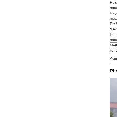
Puis
max
Ray
max
Pro
d'ex
Haut
max
Mét
refr
Ava
Pho