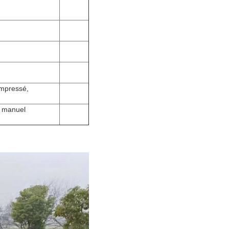
compressé,
c manuel