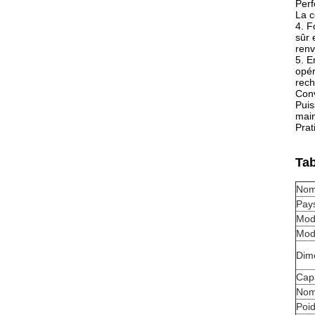
Perf
La c
4. F
sûr 
renv
5. E
opér
rech
Conv
Puis
mai
Prat
Tab
Nom
Pays
Mod
Mod
Dim
Cap
Nom
Poid