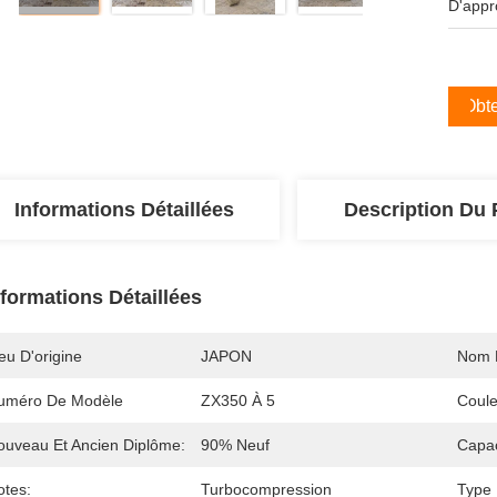
D'appr
Obte
Informations Détaillées
Description Du 
nformations Détaillées
eu D'origine
JAPON
Nom 
uméro De Modèle
ZX350 À 5
Coule
ouveau Et Ancien Diplôme:
90% Neuf
Capac
otes:
Turbocompression
Type 