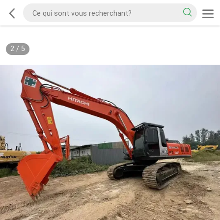
2
/
5