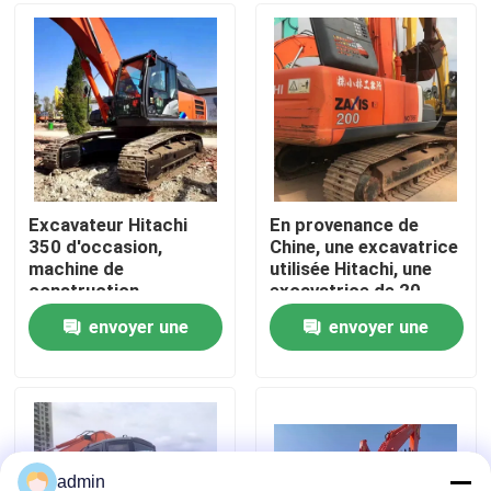
À propos de nous
Visite de l'usine
Contrôle de la qualité
Excavateur Hitachi
En provenance de
350 d'occasion,
Chine, une excavatrice
machine de
utilisée Hitachi, une
Nous contacter
construction
excavatrice de 20
d'occasion
tonnes
envoyer une
envoyer une
Demandez un devis
demande
demande
Machines de construction de routes
Machines de construction utilisées
admin