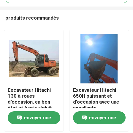
produits recommandés
Excavateur Hitachi
Excavateur Hitachi
À la maison
130 à roues
650H puissant et
d'occasion, en bon
d'occasion avec une
état et à prix réduit
excellente
Produits
performance
envoyer une
envoyer une
demande
demande
Vidéos