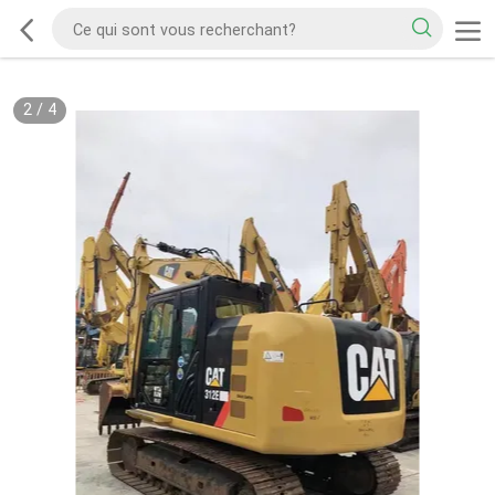
2
/
4