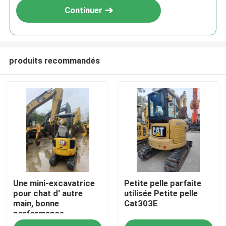
Continuer
produits recommandés
À la maison
Une mini-excavatrice
Petite pelle parfaite
Produits
pour chat d' autre
utilisée Petite pelle
main, bonne
Cat303E
performance,
Vidéos
disponible à un prix