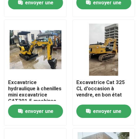
envoyer une
envoyer une
raisonnable.
demande
demande
À propos de nous
Visite de l'usine
Contrôle de la qualité
Nous contacter
Excavatrice
Excavatrice Cat 325
hydraulique à chenilles
CL d'occasion à
mini excavatrice
vendre, en bon état
Demandez un devis
CAT301.5 machines
d'occasion
envoyer une
envoyer une
Machines de construction de routes
demande
demande
Machines de construction utilisées