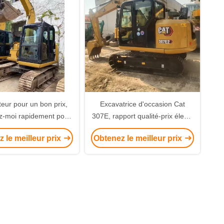
eur pour un bon prix,
Excavatrice d'occasion Cat
z-moi rapidement pour
307E, rapport qualité-prix élevé,
plus de détails
adaptée à divers scénarios
 le meilleur prix
Obtenez le meilleur prix