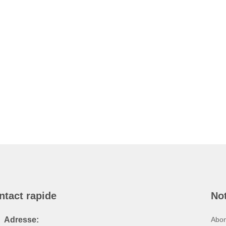
ntact rapide
Not
Adresse:
Abon