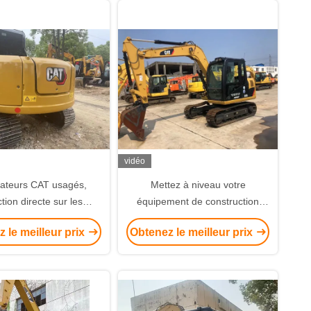
vidéo
ateurs CAT usagés,
Mettez à niveau votre
tion directe sur les
équipement de construction
urs japonais importés
avec une excavatrice de chat
 le meilleur prix
Obtenez le meilleur prix
utilisée 307D