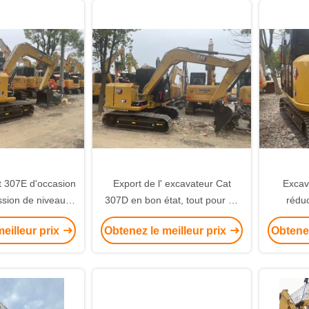
t 307E d'occasion
Export de l' excavateur Cat
Excav
sion de niveau 2
307D en bon état, tout pour un
réduc
sommation de
meilleur prix
excavate
eilleur prix
Obtenez le meilleur prix
Obtenez
burant