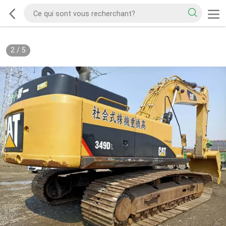
2
/
5