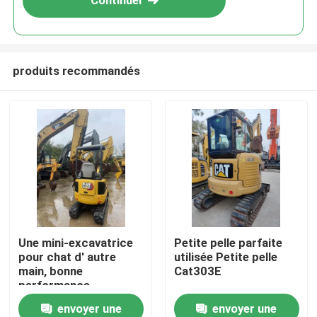
Continuer
produits recommandés
À la maison
Une mini-excavatrice
Petite pelle parfaite
pour chat d' autre
utilisée Petite pelle
Produits
main, bonne
Cat303E
performance,
disponible à un prix
envoyer une
envoyer une
Vidéos
raisonnable.