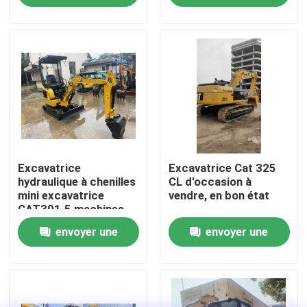
demande
demande
À propos de nous
Visite de l'usine
Contrôle de la qualité
Excavatrice
Excavatrice Cat 325
Nous contacter
hydraulique à chenilles
CL d'occasion à
mini excavatrice
vendre, en bon état
CAT301.5 machines
Demandez un devis
d'occasion
envoyer une
envoyer une
Machines de construction de routes
demande
demande
Machines de construction utilisées