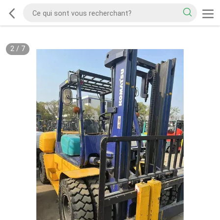
2
/
7