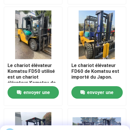
demande
demande
À propos de nous
Visite de l'usine
Contrôle de la qualité
Le chariot élévateur
Le chariot élévateur
Komatsu FD50 utilisé
FD60 de Komatsu est
Nous contacter
est un chariot
importé du Japon.
élévateur Komatsu de
haute qualité en
Demandez un devis
envoyer une
envoyer une
provenance de Chine
demande
demande
Machines de construction de routes
Machines de construction utilisées