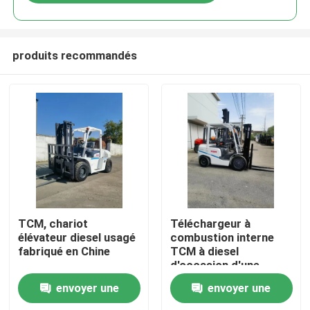
produits recommandés
À la maison
TCM, chariot
Téléchargeur à
élévateur diesel usagé
combustion interne
fabriqué en Chine
TCM à diesel
Produits
d'occasion d'une
capacité de 3 tonnes
envoyer une
envoyer une
Vidéos