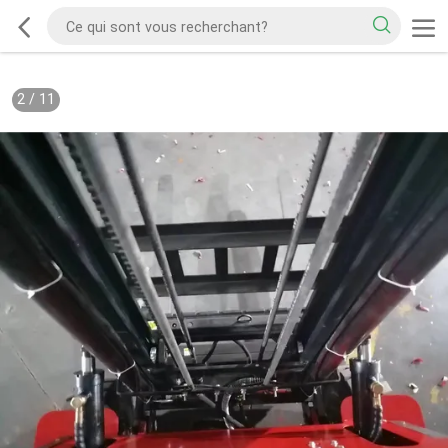
2
/
11