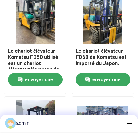
À propos de nous
Visite de l'usine
Le chariot élévateur
Le chariot élévateur
Contrôle de la qualité
Komatsu FD50 utilisé
FD60 de Komatsu est
est un chariot
importé du Japon.
élévateur Komatsu de
haute qualité en
Nous contacter
envoyer une
envoyer une
provenance de Chine
demande
demande
Demandez un devis
Machines de construction de routes
admin
Machines de construction utilisées