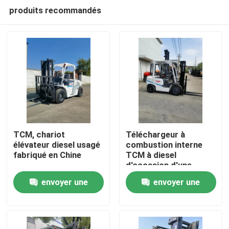
produits recommandés
TCM, chariot
Téléchargeur à
élévateur diesel usagé
combustion interne
fabriqué en Chine
TCM à diesel
À la maison
d'occasion d'une
capacité de 3 tonnes
envoyer une
envoyer une
Produits
demande
demande
Vidéos