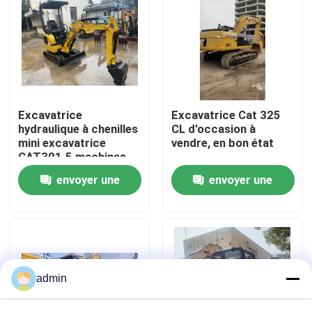
À propos de nous
Visite de l'usine
Excavatrice
Excavatrice Cat 325
Contrôle de la qualité
hydraulique à chenilles
CL d'occasion à
mini excavatrice
vendre, en bon état
CAT301.5 machines
d'occasion
Nous contacter
envoyer une
envoyer une
demande
demande
Demandez un devis
Machines de construction de routes
admin
Machines de construction utilisées