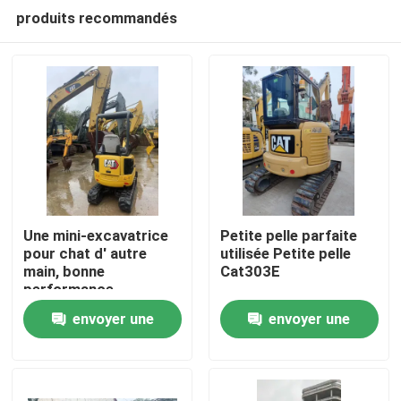
produits recommandés
Une mini-excavatrice
Petite pelle parfaite
pour chat d' autre
utilisée Petite pelle
main, bonne
Cat303E
À la maison
performance,
disponible à un prix
envoyer une
envoyer une
raisonnable.
Produits
demande
demande
Vidéos