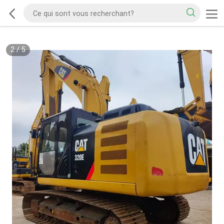
2
/
5