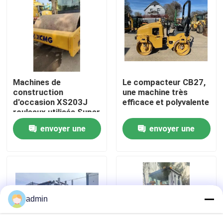
À propos de nous
Visite de l'usine
Machines de
Le compacteur CB27,
Contrôle de la qualité
construction
une machine très
d'occasion XS203J
efficace et polyvalente
rouleaux utilisés Super
rouleaux lourds
Nous contacter
envoyer une
envoyer une
demande
demande
Demandez un devis
Machines de construction de routes
admin
Machines de construction utilisées