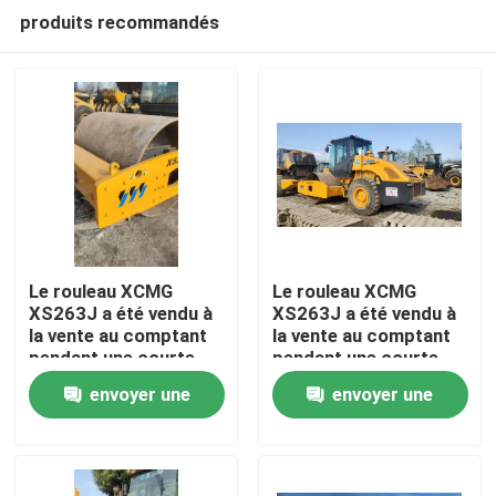
produits recommandés
Le rouleau XCMG
Le rouleau XCMG
XS263J a été vendu à
XS263J a été vendu à
la vente au comptant
la vente au comptant
À la maison
pendant une courte
pendant une courte
période.
période.
envoyer une
envoyer une
Produits
demande
demande
Vidéos