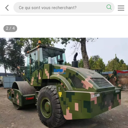
2
/
4