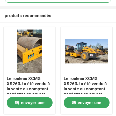
produits recommandés
Le rouleau XCMG
Le rouleau XCMG
À la maison
XS263J a été vendu à
XS263J a été vendu à
la vente au comptant
la vente au comptant
pendant une courte
pendant une courte
Produits
période.
période.
envoyer une
envoyer une
demande
demande
Vidéos