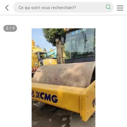
2
/
4