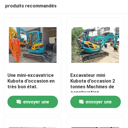
produits recommandés
Une mini-excavatrice
Excavateur mini
Kubota d'occasion en
Kubota d'occasion 2
très bon état.
tonnes Machines de
À la maison
construction
d'occasion
envoyer une
envoyer une
Produits
demande
demande
Vidéos