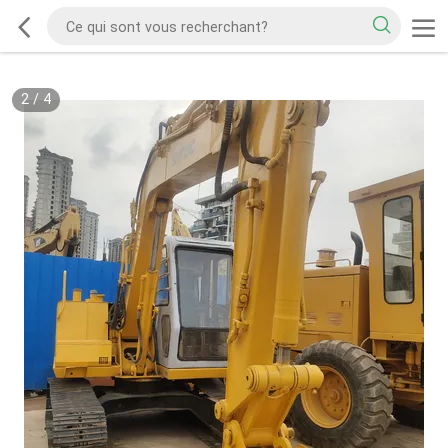
2
/
4