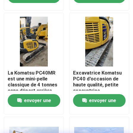
demande
demande
À propos de nous
Visite de l'usine
Contrôle de la qualité
La Komatsu PC40MR
Excavatrice Komatsu
Nous contacter
est une mini-pelle
PC40 d'occasion de
classique de 4 tonnes
haute qualité, petite
sans déport arrière,
excavatrice
Demandez un devis
fabriquée au Japon
d'occasion
envoyer une
envoyer une
Machines de construction de routes
demande
demande
Machines de construction utilisées