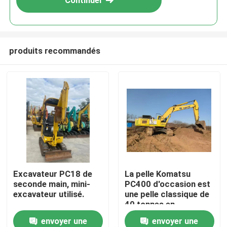
Continuer
produits recommandés
À la maison
Excavateur PC18 de
La pelle Komatsu
seconde main, mini-
PC400 d'occasion est
Produits
excavateur utilisé.
une pelle classique de
40 tonnes en
provenance du Japon
envoyer une
envoyer une
Vidéos