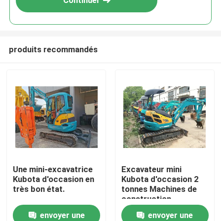
Continuer
produits recommandés
À la maison
Une mini-excavatrice
Excavateur mini
Kubota d'occasion en
Kubota d'occasion 2
Produits
très bon état.
tonnes Machines de
construction
d'occasion
envoyer une
envoyer une
Vidéos