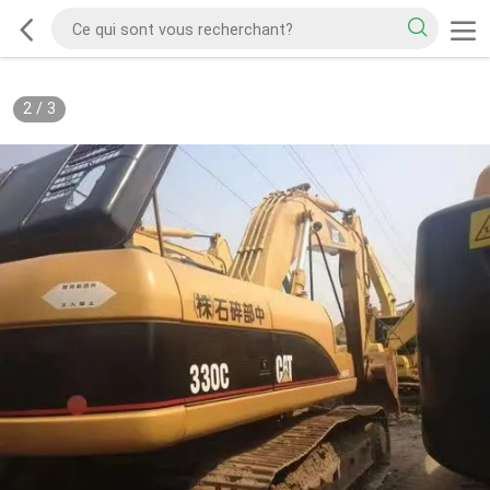
2
/
3