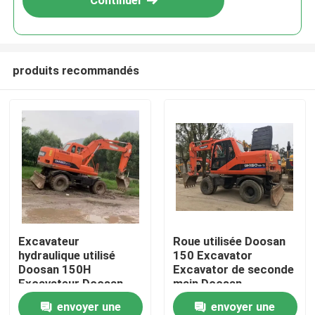
Continuer
produits recommandés
À la maison
Excavateur
Roue utilisée Doosan
hydraulique utilisé
150 Excavator
Produits
Doosan 150H
Excavator de seconde
Excavateur Doosan
main Doosan
d'occasion
envoyer une
envoyer une
Vidéos