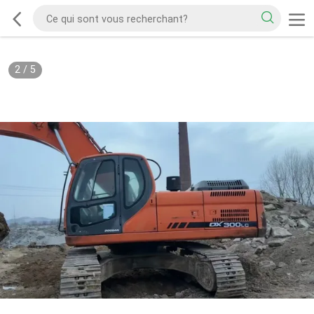
2
/
5