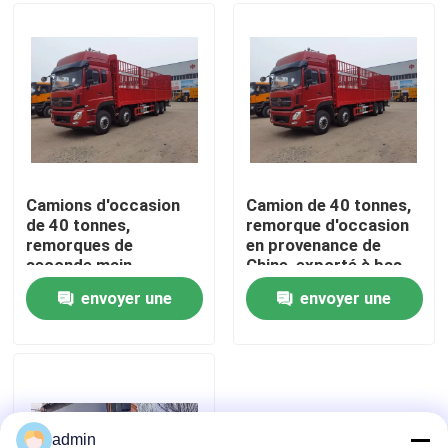
À propos de nous
Visite de l'usine
Contrôle de la qualité
Camions d'occasion
Camion de 40 tonnes,
de 40 tonnes,
remorque d'occasion
remorques de
en provenance de
Nous contacter
seconde main,
Chine, exporté à bas
machines et
prix
envoyer une
envoyer une
équipements de
Demandez un devis
construction
demande
demande
Machines de construction de routes
Machines de construction utilisées
admin