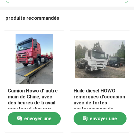
produits recommandés
Camion Howo d' autre
Huile diesel HOWO
À la maison
main de Chine, avec
remorques d'occasion
des heures de travail
avec de fortes
courtes et des prix
performances de
Produits
avantageux.
puissance de la Chine
envoyer une
envoyer une
demande
demande
Vidéos