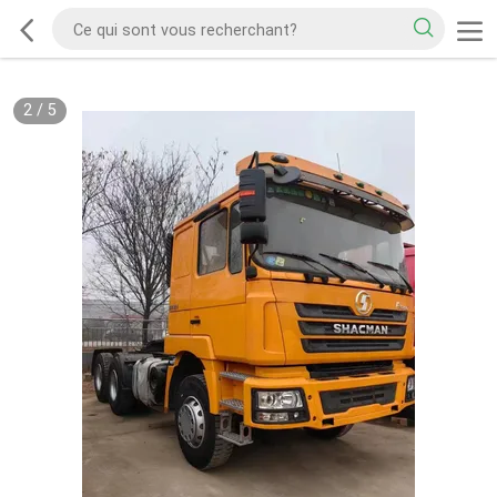
2
/
5