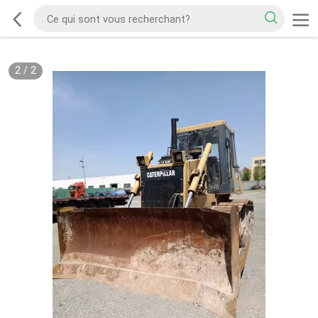
2
/
2