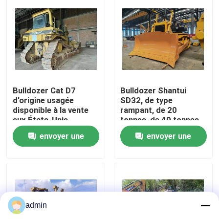
À propos de nous
Visite de l'usine
Contrôle de la qualité
Bulldozer Cat D7
Bulldozer Shantui
d'origine usagée
SD32, de type
disponible à la vente
rampant, de 20
aux États-Unis
tonnes, de 40 tonnes
Nous contacter
envoyer une
envoyer une
Demandez un devis
demande
demande
Machines de construction de routes
admin
Machines de construction utilisées