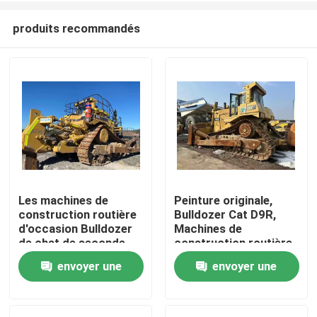
produits recommandés
Les machines de
Peinture originale,
construction routière
Bulldozer Cat D9R,
À la maison
d'occasion Bulldozer
Machines de
de chat de seconde
construction routière
main vient de Chine
usagées.
envoyer une
envoyer une
Produits
demande
demande
Vidéos