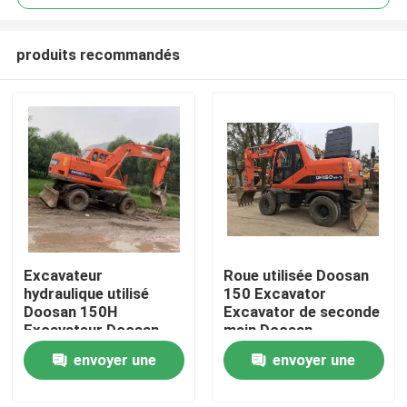
produits recommandés
Excavateur
Roue utilisée Doosan
À la maison
hydraulique utilisé
150 Excavator
Doosan 150H
Excavator de seconde
Excavateur Doosan
main Doosan
Produits
d'occasion
envoyer une
envoyer une
demande
demande
Vidéos