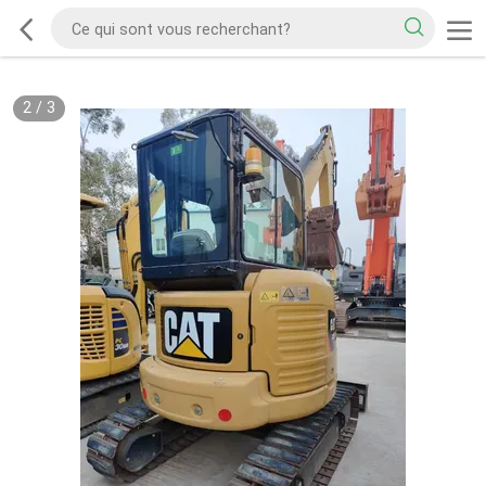
2
/
3