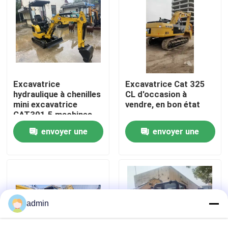
À propos de nous
Visite de l'usine
Excavatrice
Excavatrice Cat 325
Contrôle de la qualité
hydraulique à chenilles
CL d'occasion à
mini excavatrice
vendre, en bon état
CAT301.5 machines
d'occasion
Nous contacter
envoyer une
envoyer une
demande
demande
Demandez un devis
Machines de construction de routes
admin
Machines de construction utilisées