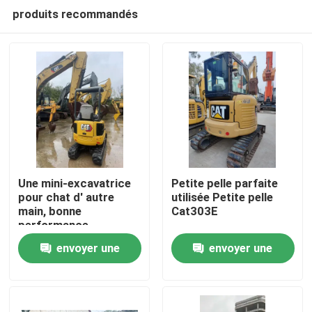
produits recommandés
Une mini-excavatrice
Petite pelle parfaite
pour chat d' autre
utilisée Petite pelle
main, bonne
Cat303E
À la maison
performance,
disponible à un prix
envoyer une
envoyer une
raisonnable.
Produits
demande
demande
Vidéos