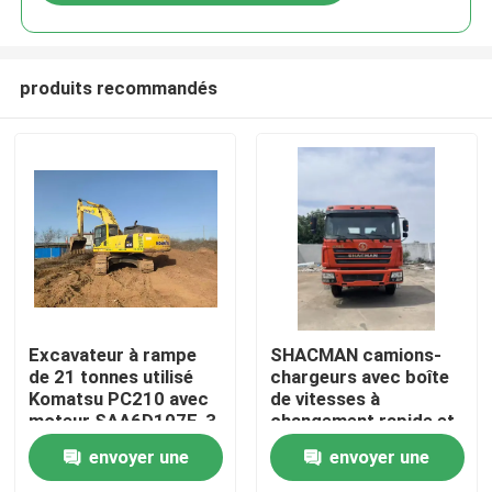
produits recommandés
À la maison
Excavateur à rampe
SHACMAN camions-
de 21 tonnes utilisé
chargeurs avec boîte
Komatsu PC210 avec
de vitesses à
Produits
moteur SAA6D107E-3
changement rapide et
pour le creusement à
moteur diesel,
envoyer une
envoyer une
haut rendement
ingénieurs disponibles
Vidéos
à l'étranger