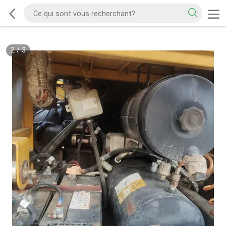
2
/
3