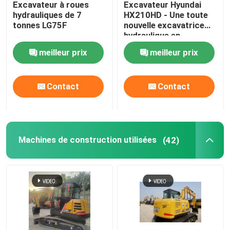
Excavateur à roues
Excavateur Hyundai
hydrauliques de 7
HX210HD - Une toute
Les remorques usagées
tonnes LG75F
nouvelle excavatrice
hydraulique en
provenance de Chine
meilleur prix
meilleur prix
Bulldozers utilisés
Contact
Contact
Mini-pelle
Camions élévateurs diesel usagés
Machines de construction utilisées
(42)
Chargeurs utilisés
Grues de camions d'occasion
Camion utilisé de mélangeur