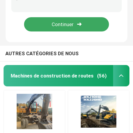
Bulldozers utilisés 20 tonnes Bulldozers utilisés CAT D7G
Excavateur mini Yuchai universel avec moteur YC4E180-20
Excavateur Komatsu utilisé
Chargeuse de 8 tonnes pour la construction de maisons et la réparation de routes
Catégorie 140H Classificateur routier utilisé pour les opérations de nivellement des routes et des aéroports
Pelle Cat d'occasion
Excavatrice utilisée de Hitachi
AUTRES CATÉGORIES DE NOUS
Excavatrice utilisée de Volvo
Machines de construction de routes
(56)
Excavateur Doosan utilisé
Excavateur Hyundai d'occasion
Camions à benne d'occasion