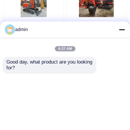
ZX60 Hydraulique
La pelle usinée Hitachi
utilisée Hitachi
ZX50U est de bonne
admin
Excavator facile à
qualité et à un prix
utiliser 6000KG
abordable
6:37 AM
meilleur prix
meilleur prix
Good day, what product are you looking 
for?
Contact
Contact
Regardez plus
Aperçu
Au sujet de nous
Contactez-nous
Desktop Site
Plan du site
politique de confidentialité