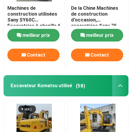
Machines de
De la Chine Machines
Classeur de routes utilisé
construction utilisées
de construction
Sany SY60C
d'occasion,
Excavatrice à chenille 6
excavatrice Sany 75
Rouleaux routiers usagés
tonnes
utilisée
meilleur prix
meilleur prix
Chargeur de remorque
Contact
Contact
Véhicules chinois à énergie nouvelle
Excavateur Komatsu utilisé
(58)