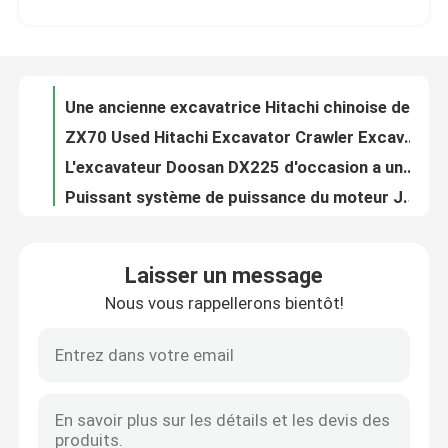
Une ancienne excavatrice Hitachi chinoise de 200 tonnes
ZX70 Used Hitachi Excavator Crawler Excavator équipé du moteur Isuzu
À propos de nous
L'excavateur Doosan DX225 d'occasion a une excellente performance comme une nouvelle machine
Puissant système de puissance du moteur Japonais Hitachi ZX70 Excavator
Visite de l'usine
Excavatrices minières de grande taille Cat 349DL utilisées de 49 tonnes avec CatC13ACERT
Excavateur à rampe Komatsu PC210 vendu à bas prix au comptant
Contrôle de la qualité
Excavateur Komatsu de 22 tonnes de haute qualité d'occasion Export original
De la Chine Machines de construction d'occasion, excavatrice Sany 75 utilisée
Nous contacter
Excavateur à rampe hydraulique Komatsu PC78us-6 de 8 tonnes
Laisser un message
La pelle utilisée PC55 de Komatsu est en provenance de Chine.
Nous vous rappellerons bientôt!
Demandez un devis
Le nouveau Doosan DX55 est équipé d'un moteur Yangma du Japon.
La pelle usinée Hitachi ZX50U est de bonne qualité et à un prix abordable
Excavateur d'occasion Komatsu PC400, excavateur d'origine Komatsu, exportation à bas prix
Machines de construction de routes
Excavateur Hyundai HX210HD - Une toute nouvelle excavatrice hydraulique en provenance de Chine
Excavateur à roues Doosan DH210W avec des performances supérieures, facile à utiliser
Machines de construction utilisées