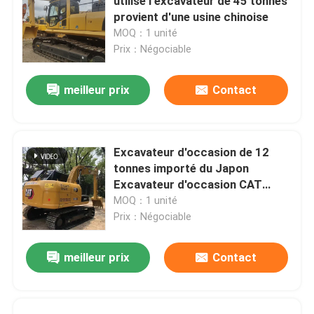
utilisé l'excavateur de 45 tonnes
provient d'une usine chinoise
MOQ：1 unité
Prix：Négociable
meilleur prix
Contact
Excavateur d'occasion de 12
tonnes importé du Japon
Excavateur d'occasion CAT
312D2
MOQ：1 unité
Prix：Négociable
meilleur prix
Contact