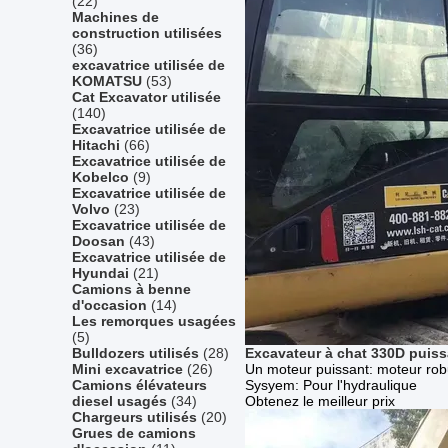
(22)
Machines de
construction utilisées
(36)
excavatrice utilisée de
KOMATSU
(53)
Cat Excavator utilisée
(140)
Excavatrice utilisée de
Hitachi
(66)
Excavatrice utilisée de
Kobelco
(9)
Excavatrice utilisée de
Volvo
(23)
Excavatrice utilisée de
Doosan
(43)
Excavatrice utilisée de
Hyundai
(21)
Camions à benne
d'occasion
(14)
Les remorques usagées
(5)
Bulldozers utilisés
(28)
Excavateur à chat 330D puissa
Mini excavatrice
(26)
Un moteur puissant: moteur rob
Camions élévateurs
Sysyem: Pour l'hydraulique
diesel usagés
(34)
Obtenez le meilleur prix
Chargeurs utilisés
(20)
Grues de camions