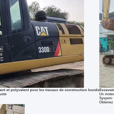
nt et polyvalent pour les travaux de construction lourds
Excavate
uste
Un moteu
Sysyem: 
Obtenez l