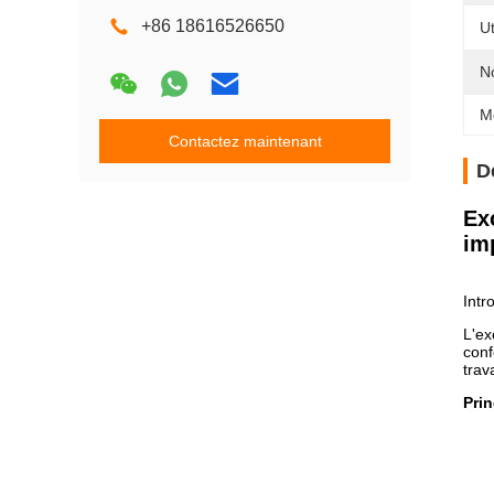
+86 18616526650
Ut
N
M
Contactez maintenant
D
Ex
im
Intr
L'ex
conf
trav
Prin