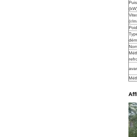
Pui
(kW
Vite
(r/m
Poid
Typ
dém
Nomb
Mét
refr
ava
Mét
Aff