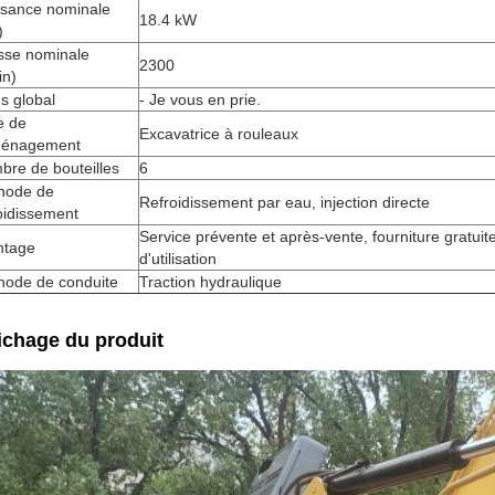
ssance nominale
18.4 kW
)
sse nominale
2300
in)
s global
- Je vous en prie.
e de
Excavatrice à rouleaux
énagement
re de bouteilles
6
hode de
Refroidissement par eau, injection directe
oidissement
Service prévente et après-vente, fourniture gratui
ntage
d'utilisation
hode de conduite
Traction hydraulique
ichage du produit