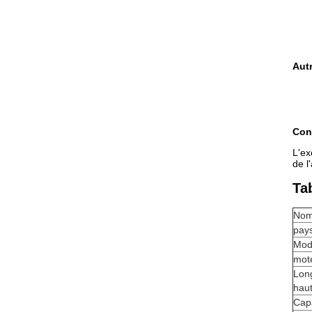
Autr
Con
L'ex
de l
Ta
Nom
pays
Mod
mot
Long
hau
Cap