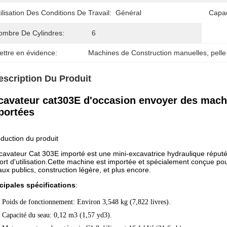
ilisation Des Conditions De Travail:
Général
Capac
ombre De Cylindres:
6
ettre en évidence:
Machines de Construction manuelles
, 
pell
escription Du Produit
cavateur cat303E d'occasion envoyer des mach
portées
oduction du produit
cavateur Cat 303E importé est une mini-excavatrice hydraulique réputé
ort d'utilisation.Cette machine est importée et spécialement conçue po
aux publics, construction légère, et plus encore.
cipales spécifications
:
Poids de fonctionnement
: Environ 3,548 kg (7,822 livres).
Capacité du seau
: 0,12 m3 (1,57 yd3).