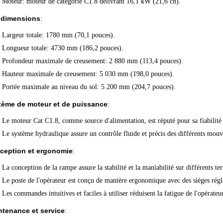
Moteur
: moteur de catégorie C1.8 délivrant 16,1 kW (21,6 ch).
 dimensions
:
Largeur totale
: 1780 mm (70,1 pouces).
Longueur totale
: 4730 mm (186,2 pouces).
Profondeur maximale de creusement
: 2 880 mm (113,4 pouces).
Hauteur maximale de creusement
: 5 030 mm (198,0 pouces).
Portée maximale au niveau du sol
: 5 200 mm (204,7 pouces).
tème de moteur et de puissance
:
Le moteur Cat C1.8, comme source d'alimentation, est réputé pour sa fiabilité
Le système hydraulique assure un contrôle fluide et précis des différents mouv
ception et ergonomie
:
La conception de la rampe assure la stabilité et la maniabilité sur différents ter
Le poste de l'opérateur est conçu de manière ergonomique avec des sièges r
Les commandes intuitives et faciles à utiliser réduisent la fatigue de l'opérateu
ntenance et service
: