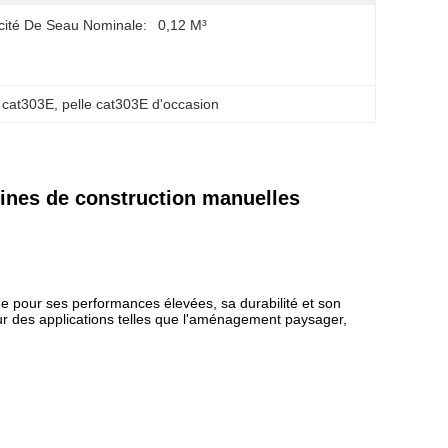
ité De Seau Nominale:
0,12 M³
e cat303E
, 
pelle cat303E d'occasion
ines de construction manuelles
e pour ses performances élevées, sa durabilité et son
ur des applications telles que l'aménagement paysager,