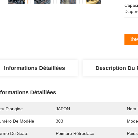
Capaci
D'appr
Obte
Informations Détaillées
Description Du 
nformations Détaillées
eu D'origine
JAPON
Nom 
uméro De Modèle
303
Mode
orme De Seau:
Peinture Rétroclace
Poids