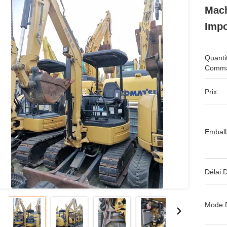
Mach
Impo
Quanti
Comma
Prix:
Emball
Délai D
Mode 