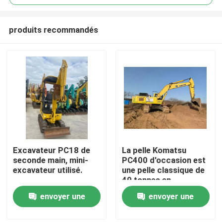
produits recommandés
Excavateur PC18 de
La pelle Komatsu
À la maison
seconde main, mini-
PC400 d'occasion est
excavateur utilisé.
une pelle classique de
40 tonnes en
Produits
provenance du Japon
envoyer une
envoyer une
demande
demande
Vidéos