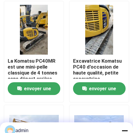
À propos de nous
Visite de l'usine
Contrôle de la qualité
La Komatsu PC40MR
Excavatrice Komatsu
est une mini-pelle
PC40 d'occasion de
classique de 4 tonnes
haute qualité, petite
Nous contacter
sans déport arrière,
excavatrice
fabriquée au Japon
d'occasion
envoyer une
envoyer une
Demandez un devis
demande
demande
Machines de construction de routes
Machines de construction utilisées
admin