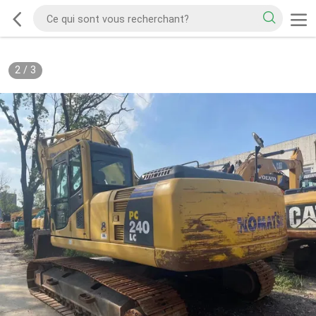
2
/
3