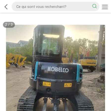
2
/
3