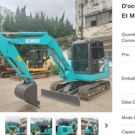
D'oc
Et M
Quanti
Comma
Prix:
Emball
Délai D
Mode 
Capaci