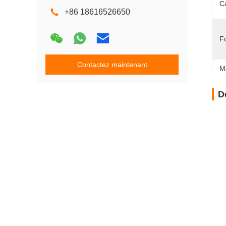
C
+86 18616526650
F
Contactez maintenant
M
D