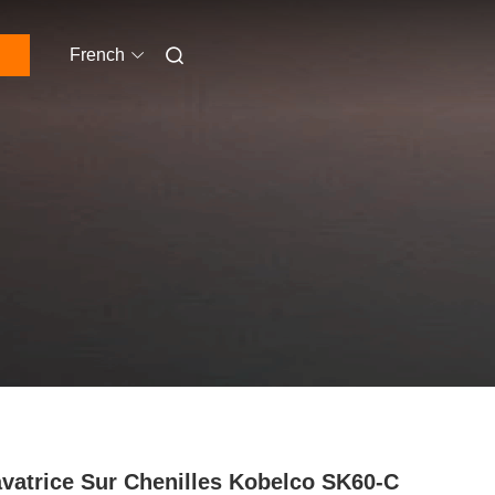
French
vatrice Sur Chenilles Kobelco SK60-C