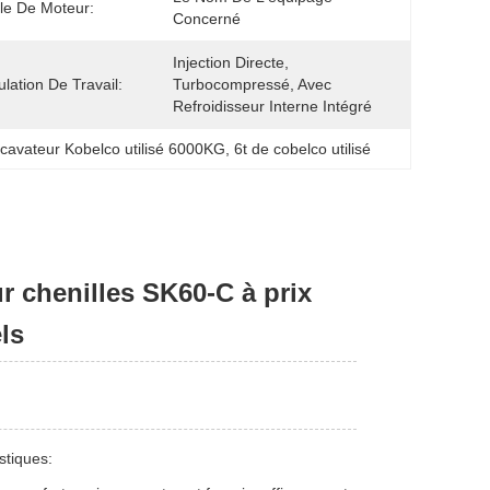
e De Moteur:
Concerné
Injection Directe, 
lation De Travail:
Turbocompressé, Avec 
Refroidisseur Interne Intégré
cavateur Kobelco utilisé 6000KG
, 
6t de cobelco utilisé
r chenilles SK60-C à prix
ls
stiques: