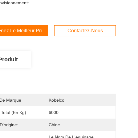
ovisionnement:
nez Le Meilleur Prix
Contactez-Nous
Produit
De Marque
Kobelco
 Total (en Kg):
6000
D'origine:
Chine
Le Nom De L'équipage 