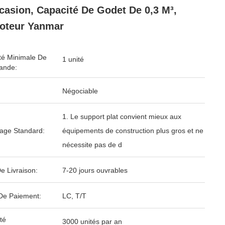
casion, Capacité De Godet De 0,3 M³,
oteur Yanmar
té Minimale De
1 unité
nde:
Négociable
1. Le support plat convient mieux aux
age Standard:
équipements de construction plus gros et ne
nécessite pas de d
e Livraison:
7-20 jours ouvrables
De Paiement:
LC, T/T
té
3000 unités par an