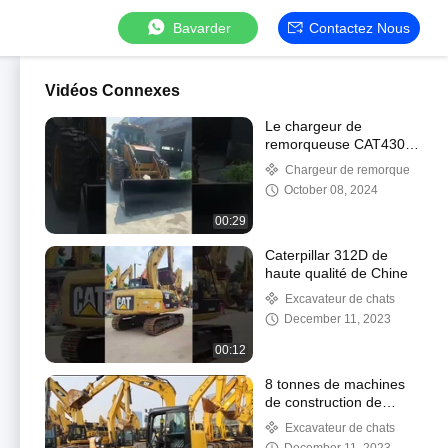
Bavarder
Contactez Nous
Vidéos Connexes
Le chargeur de
remorqueuse CAT430F
possède d'excellentes
Chargeur de remorque
capacités de
October 08, 2024
creusement et de
chargement
00:29
Caterpillar 312D de
haute qualité de Chine
Excavateur de chats
December 11, 2023
00:12
8 tonnes de machines
de construction de
carrières Carter
Excavateur de chats
d'occasion en