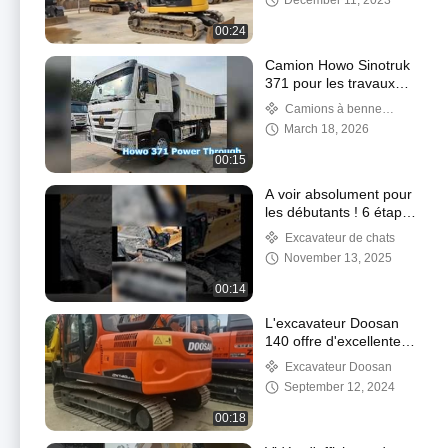
December 11, 2023
provenance de Chine
00:24
Camion Howo Sinotruk
371 pour les travaux
difficiles
Camions à benne
d'occasion
March 18, 2026
00:15
A voir absolument pour
les débutants ! 6 étapes
pour choisir la bonne
Excavateur de chats
pelle et économiser 100
November 13, 2025
000 euros !
00:14
L'excavateur Doosan
140 offre d'excellentes
performances, une
Excavateur Doosan
configuration flexible et
September 12, 2024
un service de haute
qualité.
00:18