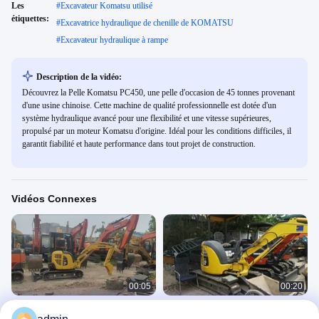
Les
#
Excavateur Komatsu utilisé
étiquettes:
#
Excavatrice hydraulique de chenille de KOMATSU
#
Excavateur hydraulique à rampe
Description de la vidéo:
Découvrez la Pelle Komatsu PC450, une pelle d'occasion de 45 tonnes provenant
d'une usine chinoise. Cette machine de qualité professionnelle est dotée d'un
système hydraulique avancé pour une flexibilité et une vitesse supérieures,
propulsé par un moteur Komatsu d'origine. Idéal pour les conditions difficiles, il
garantit fiabilité et haute performance dans tout projet de construction.
Vidéos Connexes
00:05
00:20
Comment choisir un fournisseur de
Une mini-excavatrice komatsu